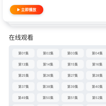
立即播放
在线观看
第01集
第02集
第03集
第04集
第13集
第14集
第15集
第16集
第25集
第26集
第27集
第28集
第37集
第38集
第39集
第40集
第49集
第50集
第51集
第52集