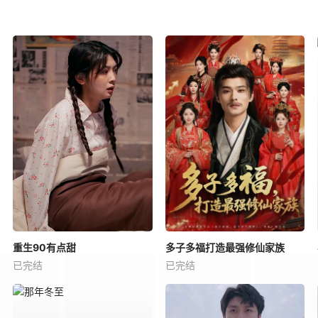
重生90有点甜
多子多福打造最强修仙家族
已完结
已完结