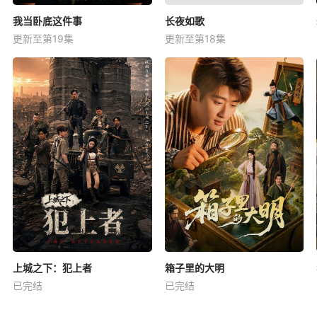
我当卧底这件事
长夜如歌
更新至第19集
更新至第18集
上城之下：犯上者
箱子里的大明
已完结
已完结