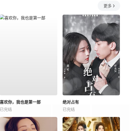
更多
喜欢你，我也是第一部
绝对占有
已完结
已完结