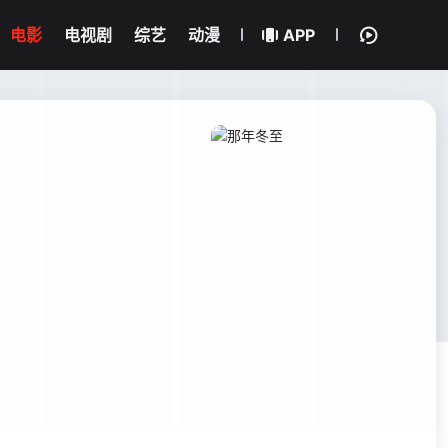
电影
电视剧
综艺
动漫
APP