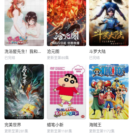
洗浴屋先生！我和那家伙在女浴池！？
沧元图
斗罗大陆
已完结
更新至第89集
已完结
完美世界
蜡笔小新
海贼王
更新至第281集
更新至第1181集
更新至第1172集