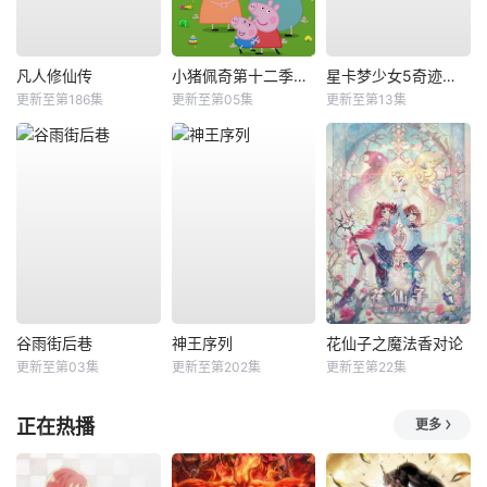
凡人修仙传
小猪佩奇第十二季国语
星卡梦少女5奇迹绽放
更新至第186集
更新至第05集
更新至第13集
谷雨街后巷
神王序列
花仙子之魔法香对论
更新至第03集
更新至第202集
更新至第22集
正在热播
更多