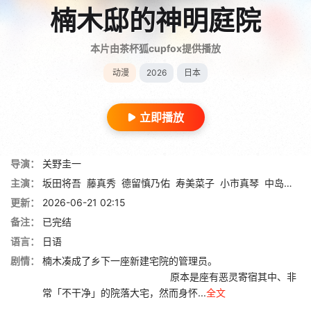
楠木邸的神明庭院
本片由茶杯狐cupfox提供播放
动漫
2026
日本
立即播放
导演：
关野圭一
主演：
坂田将吾
藤真秀
德留慎乃佑
寿美菜子
小市真琴
中岛良树
更新：
2026-06-21 02:15
备注：
已完结
语言：
日语
剧情：
楠木凑成了乡下一座新建宅院的管理员。
原本是座有恶灵寄宿其中、非
常「不干净」的院落大宅，然而身怀...
全文