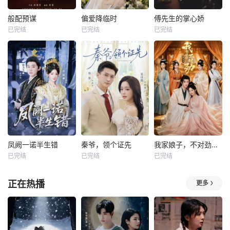
般配预谋
偏爱降临时
傅先生的掌心娇
已完结
已完结
已完结
凤阙一诺半生错
秦爷，领个证先
我家娘子，不对劲第四季
已完结
已完结
已完结
正在热播
更多