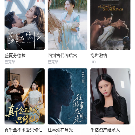
盛夏芬德拉
回到古代闯后宫
乱世激情
已完结
已完结
HD
真千金不求爱只修仙
往事溺在月光
千亿资产继承人