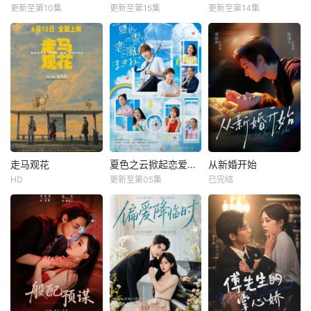
更新至第10集
更新至第15集
更新至第14集
走马观花
夏色之云掀起恋爱与风暴
从新婚开始
HD
更新至第05集
已完结