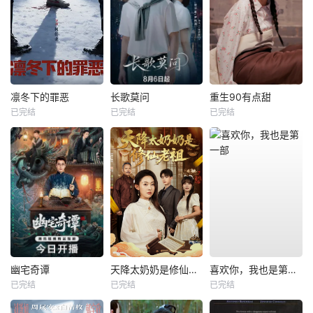
凛冬下的罪恶
长歌莫问
重生90有点甜
已完结
已完结
已完结
幽宅奇谭
天降太奶奶是修仙老祖
喜欢你，我也是第一部
已完结
已完结
已完结