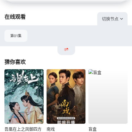
在线观看
切换节点
第01集
猜你喜欢
吾凰在上之凤御四方
南戏
盲盒