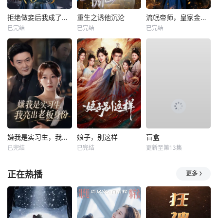
拒绝做妾后我成了太子侧妃
重生之诱他沉沦
流氓帝师，皇家金牌县令
已完结
已完结
已完结
嫌我是实习生，我亮出老板身份
娘子，别这样
盲盒
已完结
已完结
更新至第13集
正在热播
更多