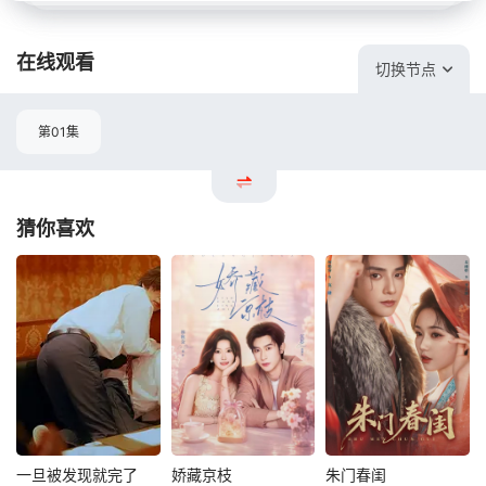
在线观看
切换节点
第01集
猜你喜欢
一旦被发现就完了
娇藏京枝
朱门春闺