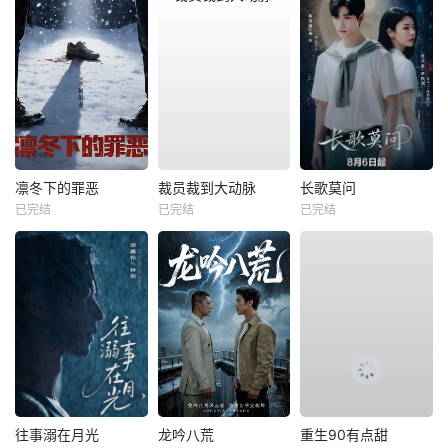
凛冬下的罪恶
裁员裁到大动脉
长歌莫问
已完结
已完结
已完结
往事溺在月光
龙吟八荒
重生90有点甜