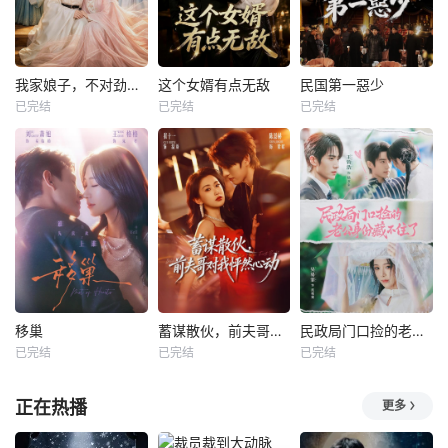
我家娘子，不对劲第四季
这个女婿有点无敌
民国第一惡少
已完结
已完结
已完结
移巢
蓄谋散伙，前夫哥对我怦然心动
民政局门口捡的老公身份藏不住了
已完结
已完结
已完结
正在热播
更多