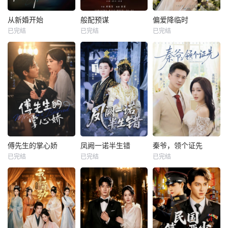
从新婚开始
般配预谋
偏爱降临时
已完结
已完结
已完结
傅先生的掌心娇
凤阙一诺半生错
秦爷，领个证先
已完结
已完结
已完结