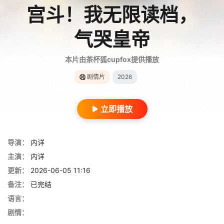
宫斗！我无限读档，
气哭皇帝
本片由茶杯狐cupfox提供播放
剧情片
2026
立即播放
导演：
内详
主演：
内详
更新：
2026-06-05 11:16
备注：
已完结
语言：
剧情：