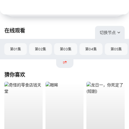
在线观看
切换节点
第01集
第02集
第03集
第04集
第05集
猜你喜欢