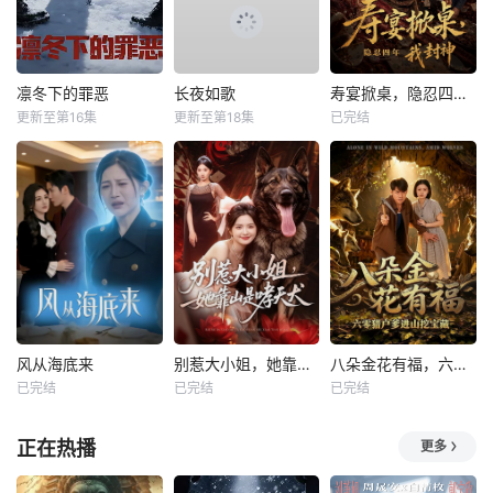
凛冬下的罪恶
长夜如歌
寿宴掀桌，隐忍四年我封神
更新至第16集
更新至第18集
已完结
风从海底来
别惹大小姐，她靠山是哮天犬
八朵金花有福，六零猎户爹进山挖宝藏
已完结
已完结
已完结
正在热播
更多