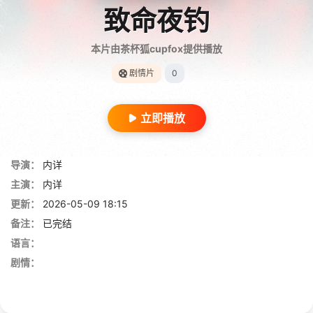
致命夜钓
本片由茶杯狐cupfox提供播放
剧情片
0
立即播放
导演：
内详
主演：
内详
更新：
2026-05-09 18:15
备注：
已完结
语言：
剧情：