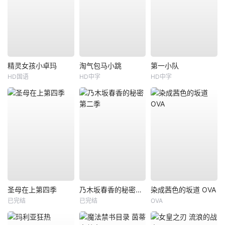
精灵女孩小卓玛
淘气包马小跳
第一小队
HD国语
HD中字
HD中字
圣母在上第四季
乃木坂春香的秘密第二季
染成茜色的坂道 OVA
已完结
已完结
OVA