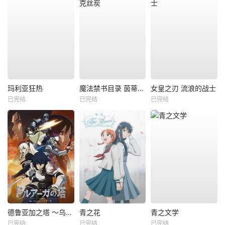
玛利亚狂热
魔法禁书目录 茵蒂克丝炭
女皇之刃 流浪的战士
已完结
已完结
已完结
德鲁亚加之塔 ～乌鲁克之剑～
青之花
青之文学
已完结
已完结
已完结