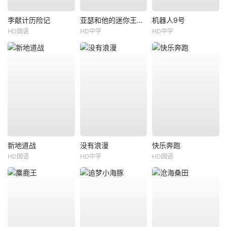
李献计历险记
亚瑟和他的迷你王国2
机器人9号
HD国语
HD中字
HD中字
新地道战
没有浪漫
快乐奔跑
HD国语
HD中字
HD国语