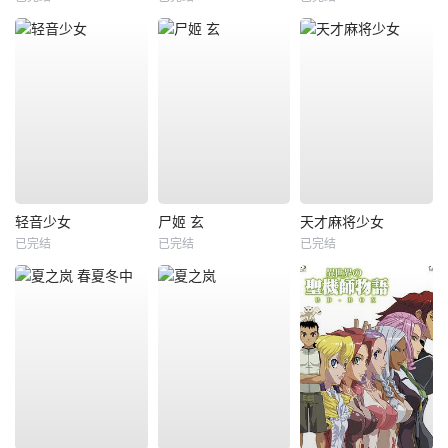
轻音少女
尸姬 玄
天才麻将少女
已完结
已完结
已完结