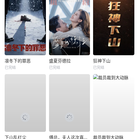
凛冬下的罪恶
盛夏芬德拉
狂神下山
已完结
已完结
已完结
下山乱红尘
傅总，夫人这次真的死了
裁员裁到大动脉