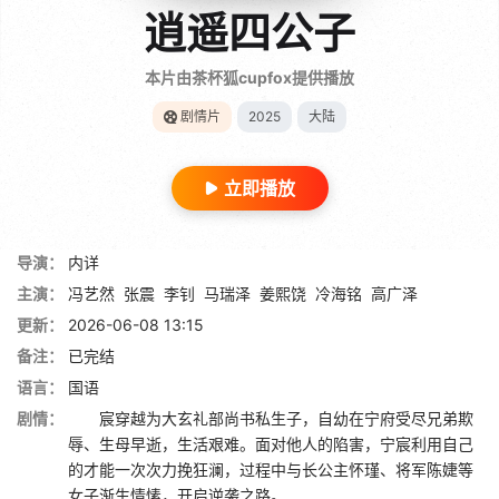
逍遥四公子
本片由茶杯狐cupfox提供播放
剧情片
2025
大陆
立即播放
导演：
内详
主演：
冯艺然
张震
李钊
马瑞泽
姜熙饶
冷海铭
高广泽
更新：
2026-06-08 13:15
备注：
已完结
语言：
国语
剧情：
宸穿越为大玄礼部尚书私生子，自幼在宁府受尽兄弟欺
辱、生母早逝，生活艰难。面对他人的陷害，宁宸利用自己
的才能一次次力挽狂澜，过程中与长公主怀瑾、将军陈婕等
女子渐生情愫，开启逆袭之路。