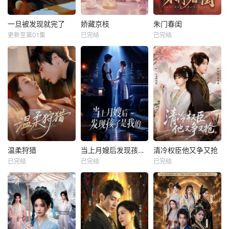
一旦被发现就完了
娇藏京枝
朱门春闺
更新至第01集
已完结
已完结
温柔狩猎
当上月嫂后发现孩子是我的
清冷权臣他又争又抢
已完结
已完结
已完结