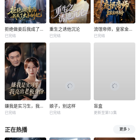
拒绝做妾后我成了太子侧妃
重生之诱他沉沦
流氓帝师，皇家金牌县令
已完结
已完结
已完结
嫌我是实习生，我亮出老板身份
娘子，别这样
盲盒
已完结
已完结
更新至第13集
正在热播
更多